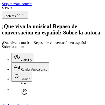
Skip to main content
MENU
Contents
¡Que viva la música! Repaso de
conversación en español: Sobre la autora
¡Que viva la música! Repaso de conversación en español
Sobre la autora
Visibility
Reader Appearance
Search
Sign In
Annotations
Enter search criteria
Execute s
Font
Search within:
Font style
CHAPTER
avatar
Yours
Serif
Sans-serif
TEXT