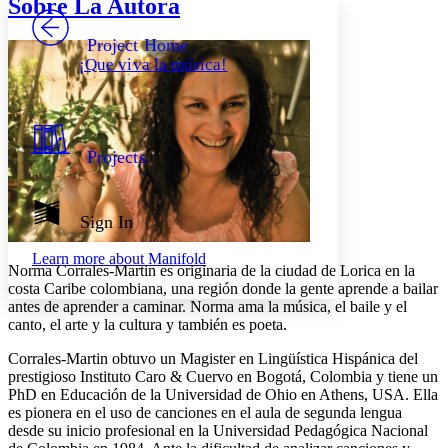
Sobre La Autora
PROJECT
Others
Decrease font size
Increase font size
Project Home
¡Que viva la música!
Decrease font size
Increase font size
Your highlights
Color Scheme
Resources
Light
Projects
Dark
Show all
Annotation contrast
Sign In
Show all
Hide all
Low
abc
Learn more about
Manifold
High
abc
Norma Corrales-Martin es originaria de la ciudad de Lorica en la
costa Caribe colombiana, una región donde la gente aprende a bailar
Margins
antes de aprender a caminar. Norma ama la música, el baile y el
canto, el arte y la cultura y también es poeta.
Corrales-Martin obtuvo un Magister en Lingüística Hispánica del
prestigioso Instituto Caro & Cuervo en Bogotá, Colombia y tiene un
Increase text margins
Decrease text margins
PhD en Educación de la Universidad de Ohio en Athens, USA. Ella
es pionera en el uso de canciones en el aula de segunda lengua
desde su inicio profesional en la Universidad Pedagógica Nacional
Reset to Defaults