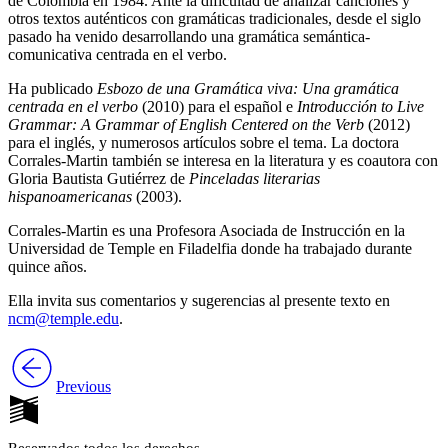
de Colombia en 1984. Ante la dificultad de analizar canciones y
otros textos auténticos con gramáticas tradicionales, desde el siglo
pasado ha venido desarrollando una gramática semántica-
comunicativa centrada en el verbo.
Ha publicado
Esbozo de una Gramática viva: Una gramática
centrada en el verbo
(2010) para el español e
Introducción to Live
Grammar: A Grammar of English Centered on the Verb
(2012)
para el inglés, y numerosos artículos sobre el tema. La doctora
Corrales-Martin también se interesa en la literatura y es coautora con
Gloria Bautista Gutiérrez de
Pinceladas literarias
hispanoamericanas
(2003).
Corrales-Martin es una Profesora Asociada de Instrucción en la
Universidad de Temple en Filadelfia donde ha trabajado durante
quince años.
Ella invita sus comentarios y sugerencias al presente texto en
ncm@temple.edu
.
Previous
Reservados todos los derechos